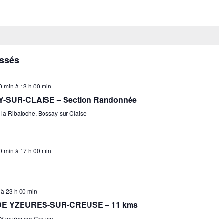
assés
0 min
à
13 h 00 min
Y-SUR-CLAISE – Section Randonnée
 la Ribaloche, Bossay-sur-Claise
0 min
à
17 h 00 min
à
23 h 00 min
 YZEURES-SUR-CREUSE – 11 kms
Yzeures-sur-Creuse