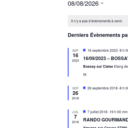
08/08/2026
Sélectionnez
Calendrier
une
Il n’y a pas d’évènements à venir.
de
date.
Évènements
Derniers Évènements p
Mis
16 septembre 2023 -8 h 0
SEP
16
en
16/09/2023 – BOSSA
avant
2023
Bossay sur Claise
Etang de
5€
Mis
26 septembre 2018 -8 h 0
SEP
26
en
avant
2018
Mis
7 juillet 2018 -19 h 00 min
JUIL
7
en
RANDO GOURMANDE
avant
2018
Yzeures-sur-Creuse 37290